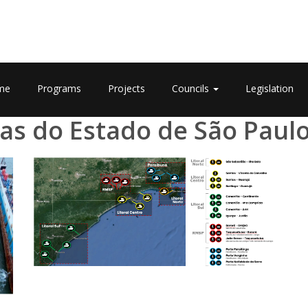
me
Programs
Projects
Councils
Legislation
as do Estado de São Paul