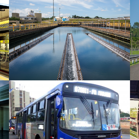
Sistema Produtor do Alto Tietê - ETA
Taiaçupeba
Transporte Rodoviário Intermunicipal
de Passageiros nas Regiões
Metropolitanas