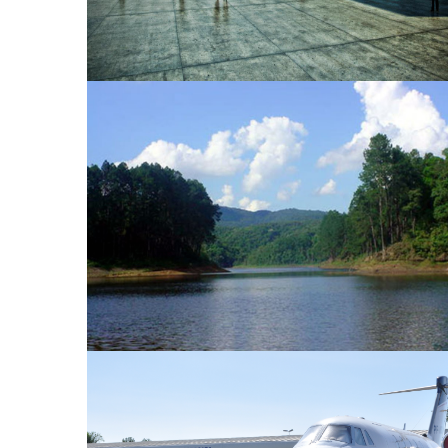
Concessão do Parque da Cantareira e
do Parque Alberto Löfgren
Concessão dos Aeroportos Regionais
e de Aviação Executiva do Governo do