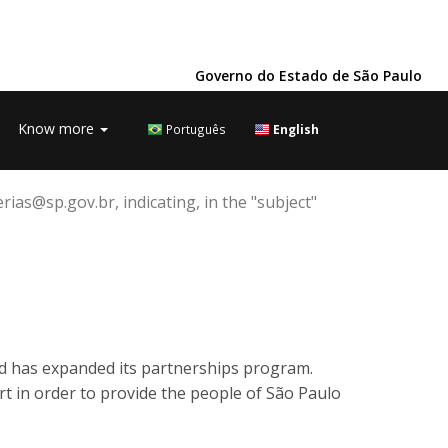
Governo do Estado de São Paulo
Know more
Português
English
rias@sp.gov.br, indicating, in the "subject"
nd has expanded its partnerships program.
rt in order to provide the people of São Paulo