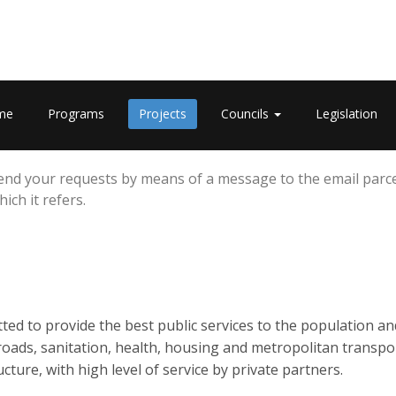
me
Programs
Projects
Councils
Legislation
 send your requests by means of a message to the email parce
ich it refers.
ed to provide the best public services to the population a
roads, sanitation, health, housing and metropolitan transpo
ture, with high level of service by private partners.