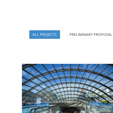
ALL PROJECTS
PRELIMINARY PROPOSAL
Linha 05 Lilás e Linha 17 (Monotrilho)
Ouro - Metrô