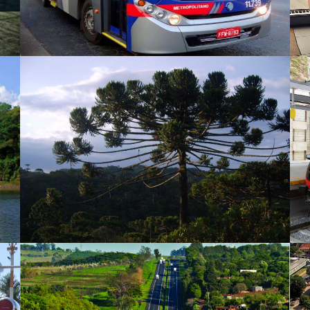
Parque Estadual de Campos do Jordão
(PECJ) e Parque Capivari
Concessão de Rodovias - Lote PIPA
(Piracicaba-Panorama)