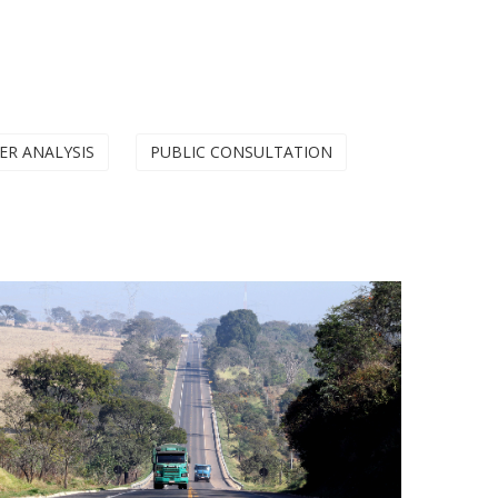
ER ANALYSIS
PUBLIC CONSULTATION
Concessão de Rodovias (4a etapa -
Centro Oeste Paulista e Rodovias
Calçados)