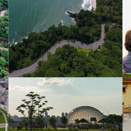
Concessão de Rodovias - Lote Litoral
Paulista
Parques Urbanos - Água Branca, Villa-
Lobos e Cândido Portinari