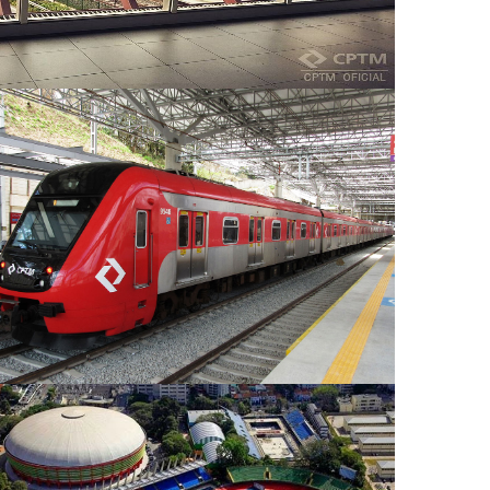
Trem Intercidades - TIC Eixo Norte:
São Paulo - Campinas
Conjunto Esportivo Constâncio Vaz
Guimarães e Vila Olímpica Mário