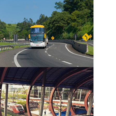
Transporte Rodoviário Intermunicipal
de Passageiros - Serviços Suburbanos
Linha 08 Diamante e Linha 09
Esmeralda de Trens metropolitanos