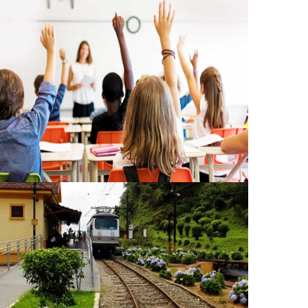
Educação - Novas Escolas (Lotes
Oeste e Leste)
Complexo Turístico da Estrada de
Ferro Campos do Jordão - EFCJ