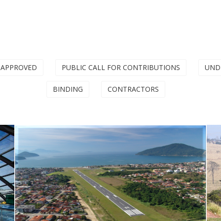
 APPROVED
PUBLIC CALL FOR CONTRIBUTIONS
UND
BINDING
CONTRACTORS
05 Aeródromos Públicos - Aviação
Executiva - (Jundiaí, Brangança
Paulista, Campinas, Ubatuba e
Itanhaém)