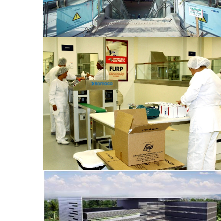
FURP – Planta de Produção Américo
de Brasiliense
Complexos Hospitalares