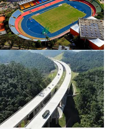
Covas
Concessão de Rodovias - Lote
Rodoanel Norte